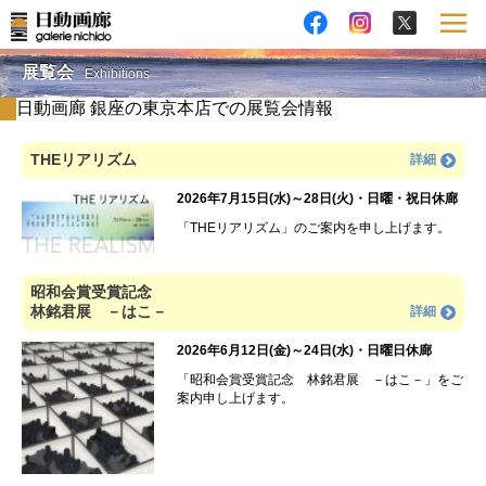
展覧会
Exhibitions
日動画廊 銀座の東京本店での展覧会情報
THEリアリズム
詳細
2026年7月15日(水)～28日(火)・日曜・祝日休廊
「THEリアリズム」のご案内を申し上げます。
昭和会賞受賞記念
林銘君展 －はこ－
詳細
2026年6月12日(金)～24日(水)・日曜日休廊
「昭和会賞受賞記念 林銘君展 －はこ－」をご
案内申し上げます。