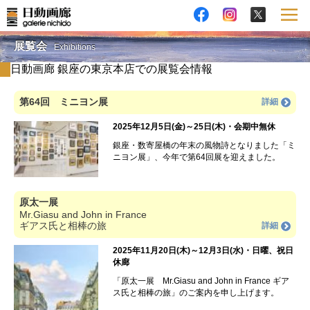
展覧会
Exhibitions
日動画廊 銀座の東京本店での展覧会情報
第64回 ミニヨン展
詳細
2025年12月5日(金)～25日(木)・会期中無休
銀座・数寄屋橋の年末の風物詩となりました「ミ
ニヨン展」、今年で第64回展を迎えました。
原太一展
Mr.Giasu and John in France
ギアス氏と相棒の旅
詳細
2025年11月20日(木)～12月3日(水)・日曜、祝日
休廊
「原太一展 Mr.Giasu and John in France ギア
ス氏と相棒の旅」のご案内を申し上げます。