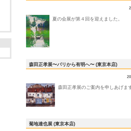
夏の会展が第４回を迎えました。
森田正孝展〜パリから有明へ〜 (東京本店)
2
森田正孝展のご案内を申しあげま
菊地達也展 (東京本店)