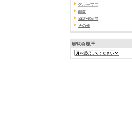
グループ展
個展
物故作家展
その他
展覧会履歴