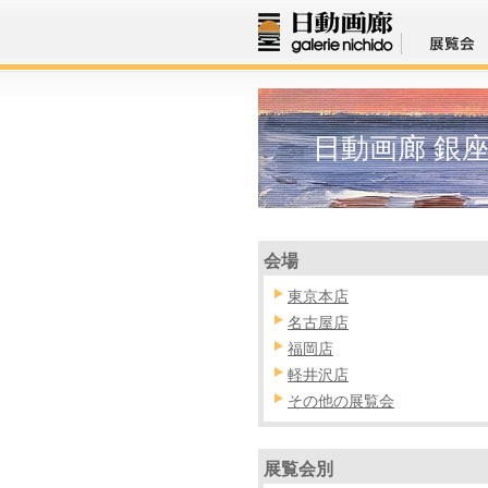
日動画廊 銀
会場
東京本店
名古屋店
福岡店
軽井沢店
その他の展覧会
展覧会別