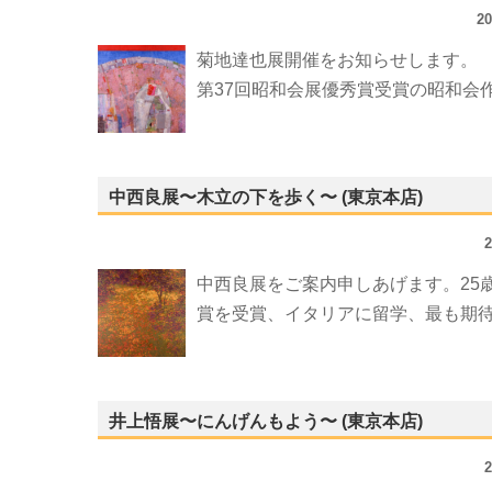
2
菊地達也展開催をお知らせします。
第37回昭和会展優秀賞受賞の昭和会
中西良展〜木立の下を歩く〜 (東京本店)
中西良展をご案内申しあげます。25
賞を受賞、イタリアに留学、最も期
井上悟展〜にんげんもよう〜 (東京本店)