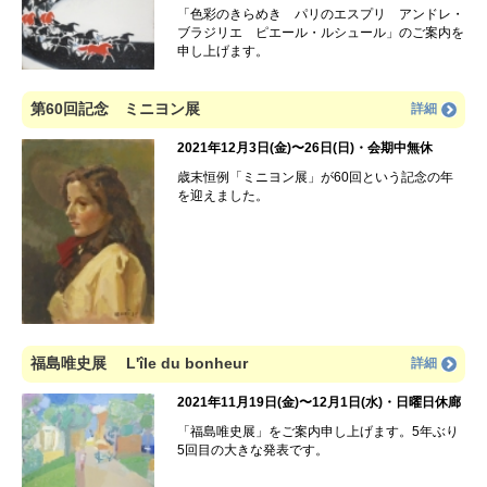
「色彩のきらめき パリのエスプリ アンドレ・
ブラジリエ ピエール・ルシュール」のご案内を
申し上げます。
第60回記念 ミニヨン展
詳細
2021年12月3日(金)〜26日(日)・会期中無休
歳末恒例「ミニヨン展」が60回という記念の年
を迎えました。
福島唯史展 L'île du bonheur
詳細
2021年11月19日(金)〜12月1日(水)・日曜日休廊
「福島唯史展」をご案内申し上げます。5年ぶり
5回目の大きな発表です。