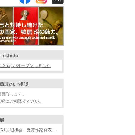
 nichido
b Shopがオープンしました
買取のご相談
画買取します。
気軽にご相談ください。
展
第61回昭和会 受賞作家発表！