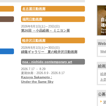
名古屋日動画廊
福岡日動画廊
2026年8月1日(土)～23日(日)
第26回 －小品絵画－ ミニヨン展
軽井沢日動画廊
Web
2026年8月1日(土)〜30日(日)
We
緑蔭ギャラリー 夏の軽井沢日動画廊
nca - nichido contemporary art
絵画
2026.7.17 － 8.29
夏期休廊：2026.8.9 - 2026.8.17
絵
Kazuya Sakamoto :
お
Under the Same Sky
公募