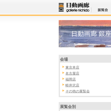
日動画廊 銀
会場
東京本店
名古屋店
福岡店
軽井沢店
その他の展覧会
展覧会別