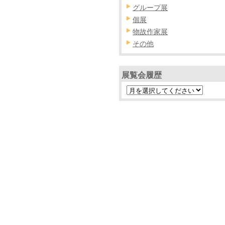
グループ展
個展
物故作家展
その他
展覧会履歴