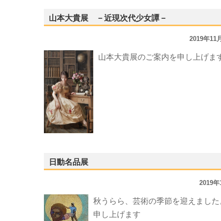
山本大貴展 －近現次代少女譚－
2019年1
山本大貴展のご案内を申し上げま
日動名品展
2019
秋うらら、芸術の季節を迎えました
申し上げます