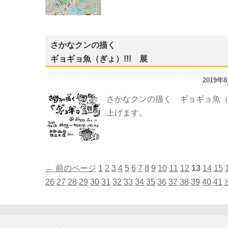
さかなクンの描く
ギョギョ魚（ぎょ）!!! 展
2019年
さかなクンの描く ギョギョ魚（ぎ
上げます。
← 前のページ
1
2
3
4
5
6
7
8
9
10
11
12
13
14
15
26
27
28
29
30
31
32
33
34
35
36
37
38
39
40
41