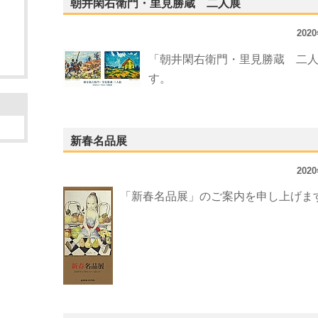
朝井閑右衛門・里見勝蔵 二人展
202
「朝井閑右衛門・里見勝蔵 二
す。
新春名品展
202
「新春名品展」のご案内を申し上げま