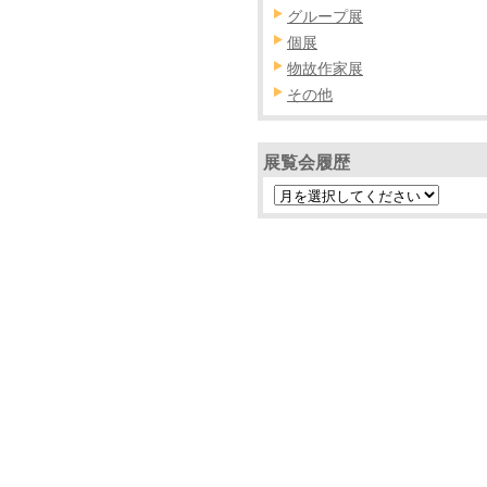
グループ展
個展
物故作家展
その他
展覧会履歴