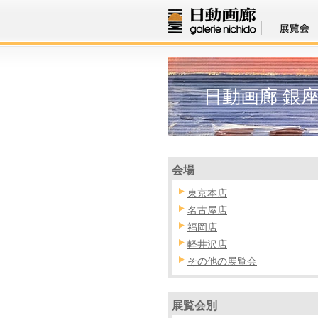
日動画廊 銀
会場
東京本店
名古屋店
福岡店
軽井沢店
その他の展覧会
展覧会別