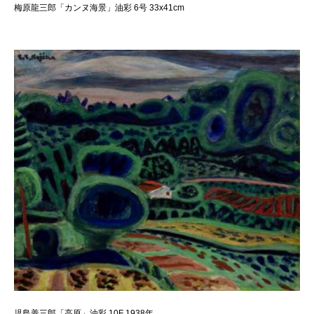
梅原龍三郎「カンヌ海景」油彩 6号 33x41cm
児島善三郎「高原」油彩 10F 1938年