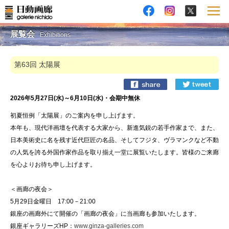
展覧会
Exhibitions
第63回 太陽展
2026年5月27日(水)～6月10日(水)・会期中無休
初夏恒例「太陽展」のご案内を申し上げます。
本年も、現代洋画壇を代表する大家から、新進気鋭の若手作家まで、また、
日本美術史に名を残す近代巨匠の名品、そしてフジタ、ヴラマンクなど不動
の人気を誇る外国作家作品を取り揃え一堂に展覧いたします。皆様のご来廊
を心よりお待ち申し上げます。
＜画廊の夜会＞
5月29日金曜日 17:00－21:00
銀座の画廊外にて開催の「画廊の夜会」に当画廊も参加いたします。
銀座ギャラリーズHP：
www.ginza-galleries.com