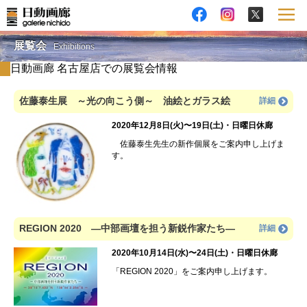
展覧会
Exhibitions
日動画廊 名古屋店での展覧会情報
佐藤泰生展 ～光の向こう側～ 油絵とガラス絵
詳細
2020年12月8日(火)〜19日(土)・日曜日休廊
佐藤泰生先生の新作個展をご案内申し上げま
す。
REGION 2020 ―中部画壇を担う新鋭作家たち―
詳細
2020年10月14日(水)〜24日(土)・日曜日休廊
「REGION 2020」をご案内申し上げます。