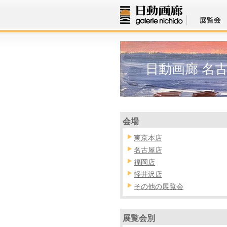
日動画廊 名
会場
東京本店
名古屋店
福岡店
軽井沢店
その他の展覧会
展覧会別