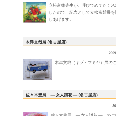
立松富雄先生が、呼びでめでたく米
したので、記念として立松富雄展を
しあげます。
木津文哉展 (名古屋店)
200
木津文哉（キヅ・フミヤ）展の
佐々木豊展 ― 女人讃花 ― (名古屋店)
2
佐々木豊展 ― 女人讃花 ― の