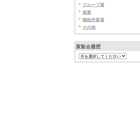
グループ展
個展
物故作家展
その他
展覧会履歴