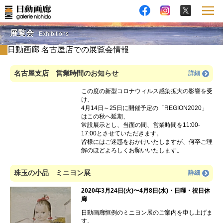
展覧会
Exhibitions
日動画廊 名古屋店での展覧会情報
名古屋支店 営業時間のお知らせ
詳細
この度の新型コロナウィルス感染拡大の影響を受
け、
4月14日～25日に開催予定の「REGION2020」
はこの秋へ延期、
常設展示とし、当面の間、営業時間を11:00-
17:00とさせていただきます。
皆様にはご迷惑をおかけいたしますが、何卒ご理
解のほどよろしくお願いいたします。
珠玉の小品 ミニヨン展
詳細
2020年3月24日(火)〜4月8日(水)・日曜・祝日休
廊
日動画廊恒例のミニヨン展のご案内を申し上げま
す。