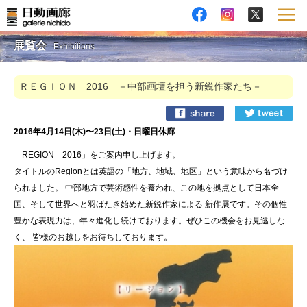
展覧会
Exhibitions
ＲＥＧＩＯＮ 2016 －中部画壇を担う新鋭作家たち－
2016年4月14日(木)〜23日(土)・日曜日休廊
「REGION 2016」をご案内申し上げます。
タイトルのRegionとは英語の「地方、地域、地区」という意味から名づけ
られました。 中部地方で芸術感性を養われ、この地を拠点として日本全
国、そして世界へと羽ばたき始めた新鋭作家による 新作展です。その個性
豊かな表現力は、年々進化し続けております。ぜひこの機会をお見逃しな
く、 皆様のお越しをお待ちしております。