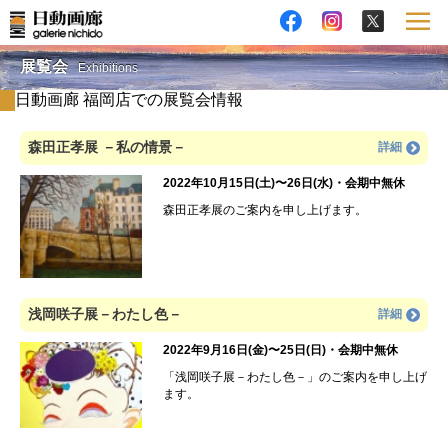
展覧会
Exhibitions
日動画廊 福岡店での展覧会情報
森田正孝展 －私の情景－
詳細
2022年10月15日(土)〜26日(水)・会期中無休
森田正孝展のご案内を申し上げます。
浅岡咲子展－わたし色－
詳細
2022年9月16日(金)〜25日(日)・会期中無休
「浅岡咲子展－わたし色－」のご案内を申し上げ
ます。