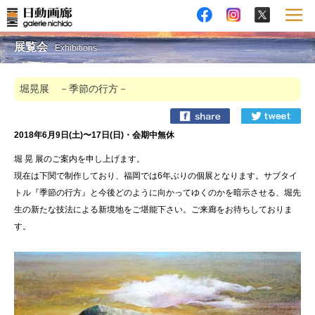
展覧会
Exhibitions
堀晃展 －季節の行方－
2018年6月9日(土)〜17日(日)・会期中無休
堀 晃 展のご案内を申し上げます。
現在は下関で制作しており、福岡では6年ぶりの個展となります。サブタイ
トル『季節の行方』と今後どのように向かってゆくのかを暗示させる、堀先
生の新たな技法による新境地をご堪能下さい。ご来廊をお待ちしておりま
す。