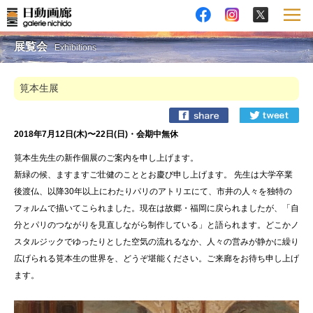
展覧会
Exhibitions
筧本生展
2018年7月12日(木)〜22日(日)・会期中無休
筧本生先生の新作個展のご案内を申し上げます。
新緑の候、ますますご壮健のこととお慶び申し上げます。 先生は大学卒業
後渡仏、以降30年以上にわたりパリのアトリエにて、市井の人々を独特の
フォルムで描いてこられました。現在は故郷・福岡に戻られましたが、「自
分とパリのつながりを見直しながら制作している」と語られます。どこかノ
スタルジックでゆったりとした空気の流れるなか、人々の営みが静かに繰り
広げられる筧本生の世界を、どうぞ堪能ください。ご来廊をお待ち申し上げ
ます。