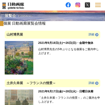
展覧会
Exhibitions
個展 日動画廊展覧会情報
山村博男展
詳細
2021年9月18日(土)〜26日(日)・会期中無休
山村博男先生の5年ぶりとなる個展をご案内申し
上げます。
土井久幸展 ～フランスの情景～
詳細
2021年9月17日(金)〜28日(火)・日曜日休廊
「土井久幸展～フランスの情景～」のご案内を申
し上げます。