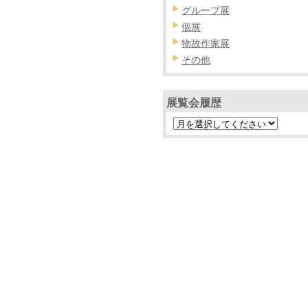
グループ展
個展
物故作家展
その他
展覧会履歴