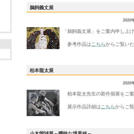
鵜飼義丈展
202
「鵜飼義丈展」をご案内申し上
参考作品は
こちら
からご覧い
柏本龍太展
202
柏本龍太先生の新作個展をご案
展示作品詳細は
こちら
からご
小木曽誠展～曖昧な境界線～