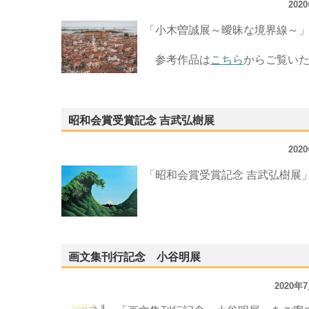
202
「小木曽誠展～曖昧な境界線～
参考作品は
こちら
からご覧い
昭和会賞受賞記念 吉武弘樹展
202
「昭和会賞受賞記念 吉武弘樹展
画文集刊行記念 小谷明展
2020年