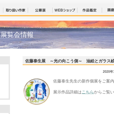
廊展覧会情報
佐藤泰生展 ～光の向こう側～ 油絵とガラス
2020
佐藤泰生先生の新作個展をご案
展示作品詳細は
こちら
からご覧