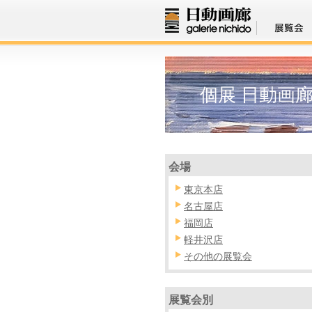
個展 日動画
会場
東京本店
名古屋店
福岡店
軽井沢店
その他の展覧会
展覧会別