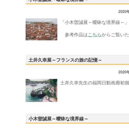
202
「小木曽誠展～曖昧な境界線～
参考作品は
こちら
からご覧い
土井久幸展～フランスの旅の記憶～
202
土井久幸先生の福岡日動画廊初
小木曽誠展～曖昧な境界線～