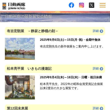
日動画廊の最新展覧会情報
有吉宏朗展 －静寂と静穏の刻－
詳細
2025年9月6日(土)～15日(月･祝)・会期中無休
有吉宏朗先生の新作個展をご案内申し上げます。
松本亮平展 いきもの漫遊記
詳細
2025年9月4日(木)～18日(木)・日曜・祝日休廊
松本亮平先生、2022年の昭和会賞受賞記念個展
以来2度目の大きな展覧です。
第12回未来展
詳細