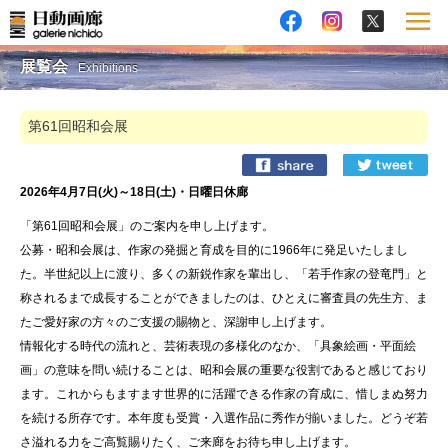
展覧会
Exhibitions
第61回昭和会展
2026年4月7日(火)～18日(土)・日曜日休廊
「第61回昭和会展」のご案内を申し上げます。
公募・昭和会展は、作家の発掘と育成を目的に1966年に発足いたしまし
た。半世紀以上に渡り、多くの新鋭作家を輩出し、「若手作家の登竜門」と
称されるまで成長することができましたのは、ひとえに審査員の先生方、ま
たご愛好家の方々のご支援の賜物と、深謝申し上げます。
情報化する時代の流れと、芸術表現の多様化のなか、「具象絵画・平面絵
画」の意味を問い続けることは、昭和会展の重要な役割であると感じており
ます。これからもますます世界的に活躍できる作家の育成に、惜しまぬ努力
を続ける所存です。本年度も受賞・入選作品に秀作が揃いました。どうぞ若
さ溢れる力をご高覧賜りたく、ご来廊をお待ち申し上げます。