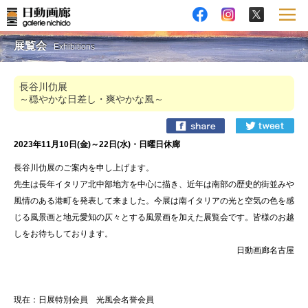
展覧会
Exhibitions
長谷川仂展
～穏やかな日差し・爽やかな風～
2023年11月10日(金)～22日(水)・日曜日休廊
長谷川仂展のご案内を申し上げます。
先生は長年イタリア北中部地方を中心に描き、近年は南部の歴史的街並みや
風情のある港町を発表して来ました。今展は南イタリアの光と空気の色を感
じる風景画と地元愛知の仄々とする風景画を加えた展覧会です。皆様のお越
しをお待ちしております。
日動画廊名古屋
現在：日展特別会員 光風会名誉会員