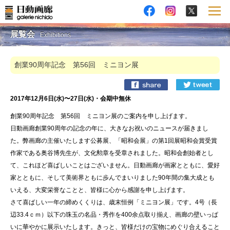
展覧会
Exhibitions
創業90周年記念 第56回 ミニヨン展
2017年12月6日(水)〜27日(水)・会期中無休
創業90周年記念 第56回 ミニヨン展のご案内を申し上げます。
日動画廊創業90周年の記念の年に、大きなお祝いのニュースが届きまし
た。弊画廊の主催いたします公募展、「昭和会展」の第1回展昭和会賞受賞
作家である奥谷博先生が、文化勲章を受章されました。昭和会創始者とし
て、これほど喜ばしいことはございません。日動画廊が画家とともに、愛好
家とともに、そして美術界ともに歩んでまいりました90年間の集大成とも
いえる、大変栄誉なことと、皆様に心から感謝を申し上げます。
さて喜ばしい一年の締めくくりは、歳末恒例「ミニヨン展」です。4号（長
辺33.4ｃｍ）以下の珠玉の名品・秀作を400余点取り揃え、画廊の壁いっぱ
いに華やかに展示いたします。きっと、皆様だけの宝物にめぐり合えること