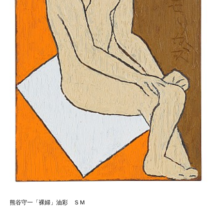
熊谷守一「裸婦」油彩 ＳＭ