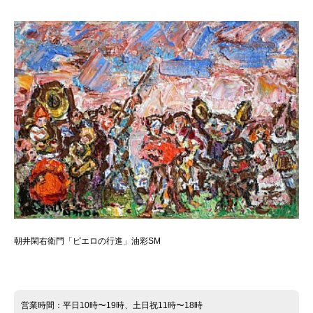
朝井閑右衛門「ピエロの行進」油彩SM
営業時間：平日10時〜19時、土日祝11時〜18時