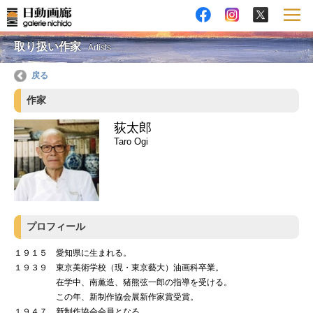
取り扱い作家
Artists
戻る
作家
荻太郎
Taro Ogi
プロフィール
１９１５ 愛知県に生まれる。
１９３９ 東京美術学校（現・東京藝大）油画科卒業。
在学中、南薫造、猪熊弦一郎の指導を受ける。
この年、新制作協会展新作家賞受賞。
１９４７ 新制作協会会員となる。