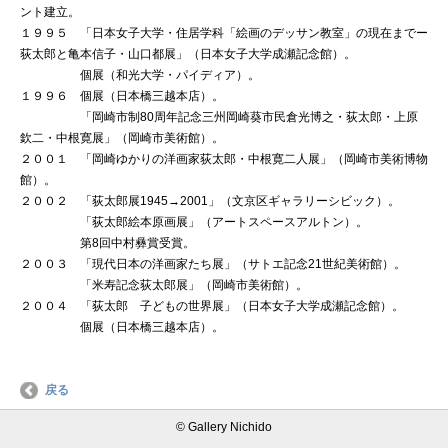
ント建立。
１９９５ 「日本女子大学・住居学科「絵画のデッサン教室」の現在までー
荻太郎と亀本信子・山口都展」（日本女子大学成瀬記念館）。
個展（和光大学・パイディア）。
１９９６ 個展（日本橋三越本店）。
「岡崎市制80周年記念三州岡崎葵市民倉光博之・荻太郎・上原
欽二・中根寛展」（岡崎市美術館）。
２００１ 「岡崎ゆかりの洋画家荻太郎・中根寛二人展」（岡崎市美術博物
館）。
２００２ 「荻太郎展1945→2001」（文京区ギャラリーシビック）。
「荻太郎絵本原画展」（アートスペースアルトン）。
第8回中村彝賞受賞。
２００３ 「現代日本の洋画家たち展」（サトエ記念21世紀美術館）。
「米寿記念荻太郎展」（岡崎市美術館）。
２００４ 「荻太郎 子どもの世界展」（日本女子大学成瀬記念館）。
個展（日本橋三越本店）。
戻る
© Gallery Nichido