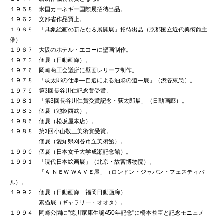
１９５８ 米国カーネギー国際展招待出品。
１９６２ 文部省作品買上。
１９６５ 「具象絵画の新たなる展開展」招待出品（京都国立近代美術館主
催）
１９６７ 大阪のホテル・エコーに壁画制作。
１９７３ 個展（日動画廊）。
１９７６ 岡崎商工会議所に壁画レリーフ制作。
１９７８ 「荻太郎の仕事―自選による油彩の道―展」（渋谷東急）。
１９７９ 第3回長谷川仁記念賞受賞。
１９８１ 「第3回長谷川仁賞受賞記念・荻太郎展」（日動画廊）。
１９８３ 個展（池袋西武）。
１９８５ 個展（松坂屋本店）。
１９８８ 第3回小山敬三美術賞受賞。
個展（愛知県刈谷市立美術館）。
１９９０ 個展（日本女子大学成瀬記念館）。
１９９１ 「現代日本絵画展」（北京・故宮博物院）。
「Ａ ＮＥＷ ＷＡＶＥ展」（ロンドン・ジャパン・フェスティバ
ル）。
１９９２ 個展（日動画廊 福岡日動画廊）
素描展（ギャラリー・オオタ）。
１９９４ 岡崎公園に"徳川家康生誕450年記念"に橋本裕臣と記念モニュメ